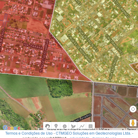
Image may be subject to copyright
Terms
100 m
Termos e Condições de Uso
-
CTMGEO Soluções em Geotecnologias Ltda.
-